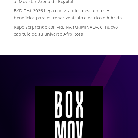
al Movistar Arena de Bogotá!
BYD Fest 2026 llega con grandes descuentos y
beneficios para estrenar vehículo eléctrico o híbrido
Kapo sorprende con «REINA (KRIMINAL)», el nuevo
capítulo de su universo Afro Rosa