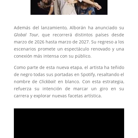
Además del lanzamiento, Alborán ha anunciado su
Global Tour
, que recorrerá distintos países desde
marzo de 2026 hasta marzo de 2027. Su regreso a los
escenarios promete un espectáculo renovado y una
conexión más intensa con su público.
Como parte de esta nueva etapa, el artista ha teñido
de negro todas sus portadas en Spotify, resaltando el
nombre de
Clickbait
en blanco. Con esta estrategia,
refuerza su intención de marcar un giro en su
carrera y explorar nuevas facetas artística.