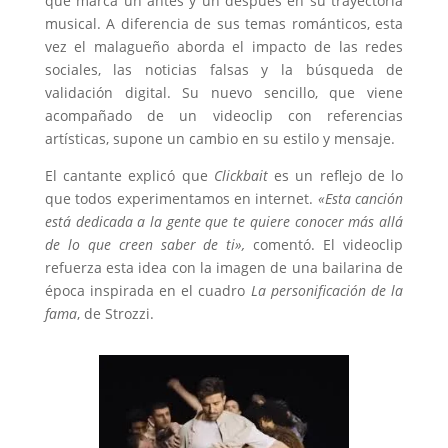
que marca un antes y un después en su trayectoria
musical. A diferencia de sus temas románticos, esta
vez el malagueño aborda el impacto de las redes
sociales, las noticias falsas y la búsqueda de
validación digital. Su nuevo sencillo, que viene
acompañado de un videoclip con referencias
artísticas, supone un cambio en su estilo y mensaje.
El cantante explicó que
Clickbait
es un reflejo de lo
que todos experimentamos en internet.
«Esta canción
está dedicada a la gente que te quiere conocer más allá
de lo que creen saber de ti»,
comentó. El videoclip
refuerza esta idea con la imagen de una bailarina de
época inspirada en el cuadro
La personificación de la
fama
, de Strozzi.