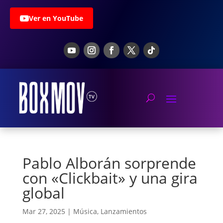
Ver en YouTube
Pablo Alborán sorprende
con «Clickbait» y una gira
global
Mar 27, 2025
|
Música
,
Lanzamientos