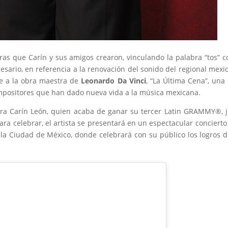
bras que Carín y sus amigos crearon, vinculando la palabra “tos” c
esario, en referencia a la renovación del sonido del regional mexi
e a la obra maestra de
Leonardo Da Vinci
, “La Última Cena”, una
ompositores que han dado nueva vida a la música mexicana.
ra Carín León, quien acaba de ganar su tercer Latin GRAMMY®, 
Para celebrar, el artista se presentará en un espectacular concierto
la Ciudad de México, donde celebrará con su público los logros 