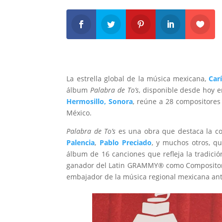
La estrella global de la música mexicana,
Car
álbum
Palabra de To’s
, disponible desde hoy e
Hermosillo, Sonora
, reúne a 28 compositores
México.
Palabra de To’s
es una obra que destaca la c
Palencia
,
Pablo Preciado
, y muchos otros, q
álbum de 16 canciones que refleja la tradició
ganador del Latin GRAMMY® como Compositor y
embajador de la música regional mexicana an