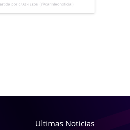
tida por ᴄᴀʀɪɴ ʟᴇóɴ (@carinleonoficial)
Ultimas Noticias