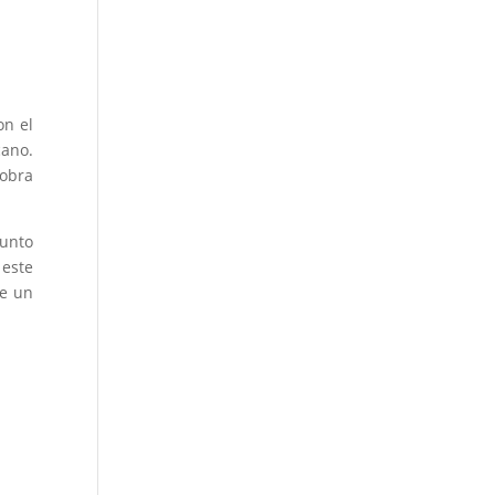
on el
cano.
 obra
junto
 este
de un