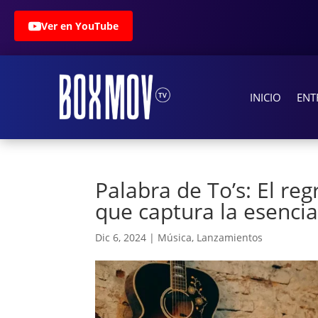
Ver en YouTube
INICIO
ENT
Palabra de To’s: El re
que captura la esenci
Dic 6, 2024
|
Música
,
Lanzamientos