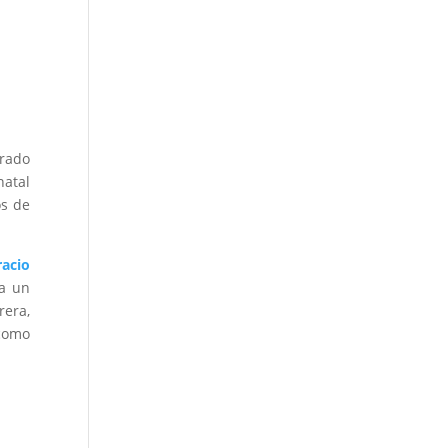
erado
natal
os de
acio
 a un
rera,
 como