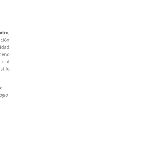
ndro
,
ación
cidad
sceno
ersal
stilo
e
agia