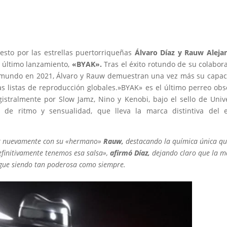
sto por las estrellas puertorriqueñas
Álvaro Díaz y Rauw Aleja
u último lanzamiento,
«BYAK».
Tras el éxito rotundo de su colabor
l mundo en 2021, Álvaro y Rauw demuestran una vez más su capa
as listas de reproducción globales.»BYAK» es el último perreo ob
stralmente por Slow Jamz, Nino y Kenobi, bajo el sello de Univ
 de ritmo y sensualidad, que lleva la marca distintiva del e
ar nuevamente con su «hermano»
Rauw,
destacando la química única qu
efinitivamente tenemos esa salsa»,
afirmó Díaz,
dejando claro que la m
sigue siendo tan poderosa como siempre.