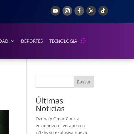
DAD
DEPORTES
TECNOLOGÍA
Buscar
Últimas
Noticias
Ozuna y Omar Courtz
encienden el verano con
«ZIZI», su explosiva nueva