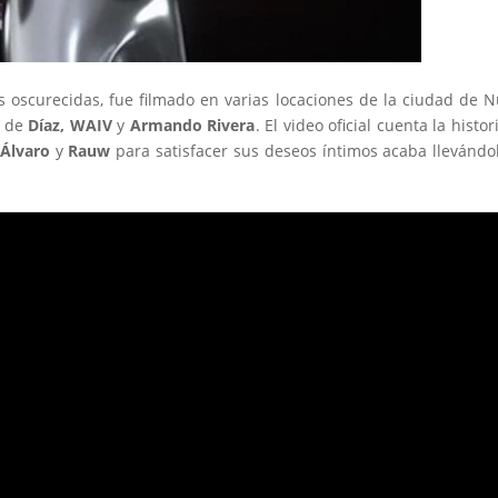
s oscurecidas, fue filmado en varias locaciones de la ciudad de 
s de
Díaz,
WAIV
y
Armando Rivera
. El video oficial cuenta la histor
Álvaro
y
Rauw
para satisfacer sus deseos íntimos acaba llevándo