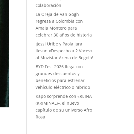
colaboración
La Oreja de Van Gogh
regresa a Colombia con
Amaia Montero para
celebrar 30 años de historia
¡Jessi Uribe y Paola Jara
llevan «Despecho a 2 Voces»
al Movistar Arena de Bogotá!
BYD Fest 2026 llega con
grandes descuentos y
beneficios para estrenar
vehículo eléctrico o híbrido
Kapo sorprende con «REINA
(KRIMINAL)», el nuevo
capítulo de su universo Afro
Rosa