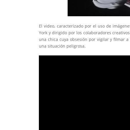
El video, caracterizado por el uso de imágene
York y dirigido por los colaboradores creativo
una chica cuya obsesión por vigilar y filmar a
una situación peligrosa.