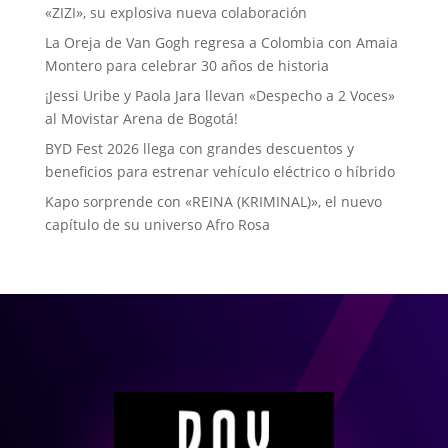
«ZIZI», su explosiva nueva colaboración
La Oreja de Van Gogh regresa a Colombia con Amaia
Montero para celebrar 30 años de historia
¡Jessi Uribe y Paola Jara llevan «Despecho a 2 Voces»
al Movistar Arena de Bogotá!
BYD Fest 2026 llega con grandes descuentos y
beneficios para estrenar vehículo eléctrico o híbrido
Kapo sorprende con «REINA (KRIMINAL)», el nuevo
capítulo de su universo Afro Rosa