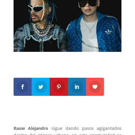
Rauw Alejandro
sigue dando pasos agigantados