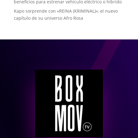
beneficios para estrenar vehículo eléctrico o híbrido
Kapo sorprende con «REINA (KRIMINAL)», el nuevo
capítulo de su universo Afro Rosa