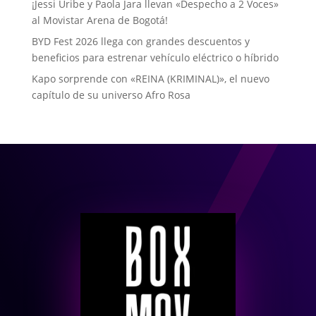
¡Jessi Uribe y Paola Jara llevan «Despecho a 2 Voces»
al Movistar Arena de Bogotá!
BYD Fest 2026 llega con grandes descuentos y
beneficios para estrenar vehículo eléctrico o híbrido
Kapo sorprende con «REINA (KRIMINAL)», el nuevo
capítulo de su universo Afro Rosa