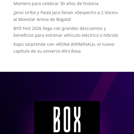
Montero para celebrar 30 años de historia
¡Jessi Uribe y Paola Jara llevan «Despecho a 2 Voces»
al Movistar Arena de Bogotá!
BYD Fest 2026 llega con grandes descuentos y
beneficios para estrenar vehículo eléctrico o híbrido
Kapo sorprende con «REINA (KRIMINAL)», el nuevo
capítulo de su universo Afro Rosa