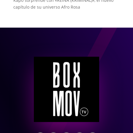
Kapo sorprende con «REINA (KRIMINAL)», el nuevo
capítulo de su universo Afro Rosa