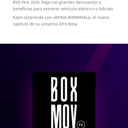
BYD Fest 2026 llega con grandes descuentos y
beneficios para estrenar vehículo eléctrico o híbrido
Kapo sorprende con «REINA (KRIMINAL)», el nuevo
capítulo de su universo Afro Rosa