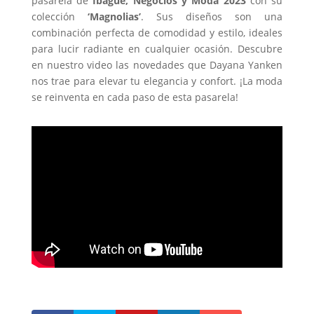
pasarela de
Ibagué, Negocios y Moda 2023
con su
colección
‘Magnolias’
. Sus diseños son una
combinación perfecta de comodidad y estilo, ideales
para lucir radiante en cualquier ocasión. Descubre
en nuestro video las novedades que Dayana Yanken
nos trae para elevar tu elegancia y confort. ¡La moda
se reinventa en cada paso de esta pasarela!