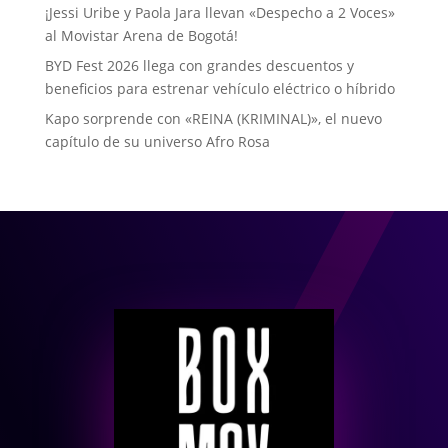
¡Jessi Uribe y Paola Jara llevan «Despecho a 2 Voces»
al Movistar Arena de Bogotá!
BYD Fest 2026 llega con grandes descuentos y
beneficios para estrenar vehículo eléctrico o híbrido
Kapo sorprende con «REINA (KRIMINAL)», el nuevo
capítulo de su universo Afro Rosa