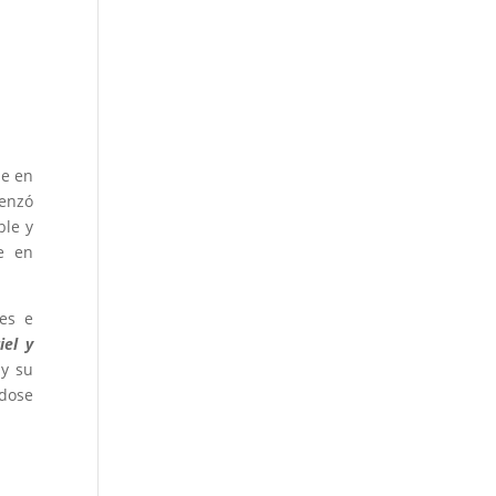
le en
menzó
ble y
e en
ces e
iel y
 y su
ndose