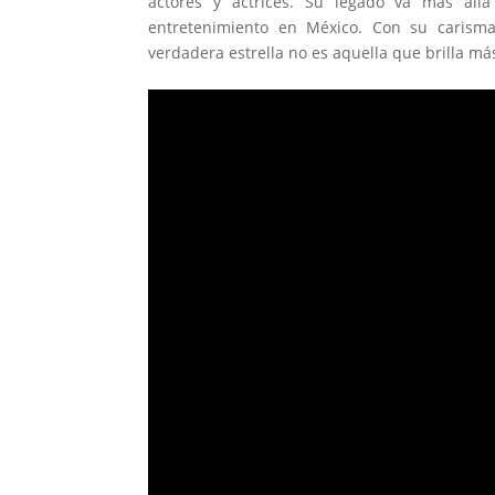
actores y actrices. Su legado va más allá
entretenimiento en México. Con su carisma
verdadera estrella no es aquella que brilla má