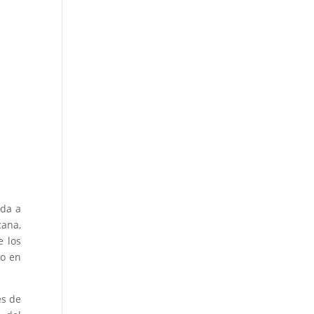
ada a
ana,
e los
do en
es de