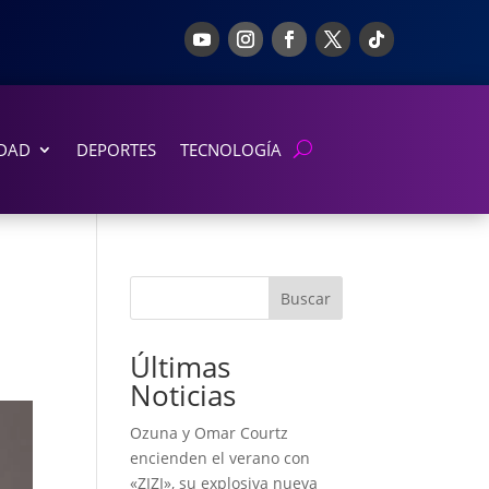
DAD
DEPORTES
TECNOLOGÍA
Buscar
Últimas
Noticias
Ozuna y Omar Courtz
encienden el verano con
«ZIZI», su explosiva nueva