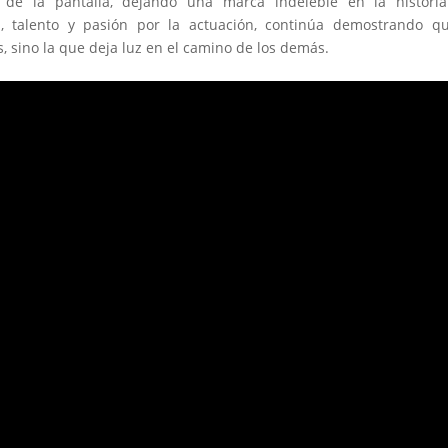
 de la pantalla, dejando una marca indeleble en la historia
, talento y pasión por la actuación, continúa demostrando qu
s, sino la que deja luz en el camino de los demás.