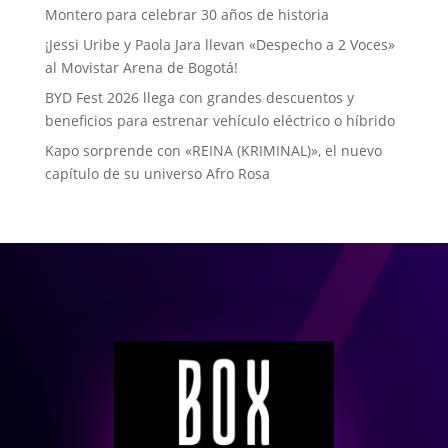
Montero para celebrar 30 años de historia
¡Jessi Uribe y Paola Jara llevan «Despecho a 2 Voces»
al Movistar Arena de Bogotá!
BYD Fest 2026 llega con grandes descuentos y
beneficios para estrenar vehículo eléctrico o híbrido
Kapo sorprende con «REINA (KRIMINAL)», el nuevo
capítulo de su universo Afro Rosa