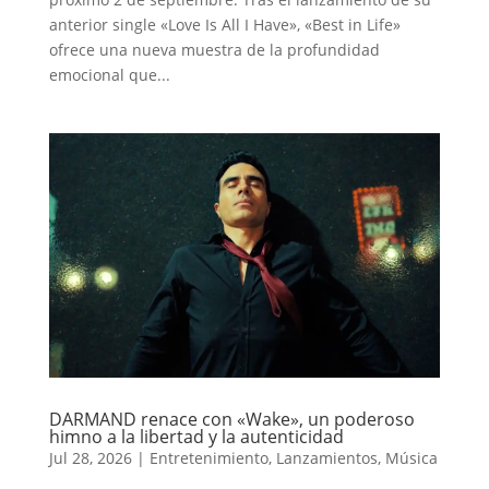
anterior single «Love Is All I Have», «Best in Life»
ofrece una nueva muestra de la profundidad
emocional que...
DARMAND renace con «Wake», un poderoso
himno a la libertad y la autenticidad
Jul 28, 2026
|
Entretenimiento
,
Lanzamientos
,
Música