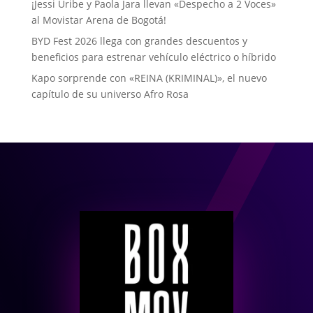
¡Jessi Uribe y Paola Jara llevan «Despecho a 2 Voces»
al Movistar Arena de Bogotá!
BYD Fest 2026 llega con grandes descuentos y
beneficios para estrenar vehículo eléctrico o híbrido
Kapo sorprende con «REINA (KRIMINAL)», el nuevo
capítulo de su universo Afro Rosa