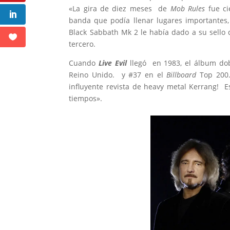
«La gira de diez meses de
Mob Rules
fue ci
banda que podía llenar lugares importantes
Black Sabbath Mk 2 le había dado a su sello
tercero.
Cuando
Live Evil
llegó en 1983, el álbum dobl
Reino Unido. y #37 en el
Billboard
Top 200. 
influyente revista de heavy metal Kerrang! 
tiempos».