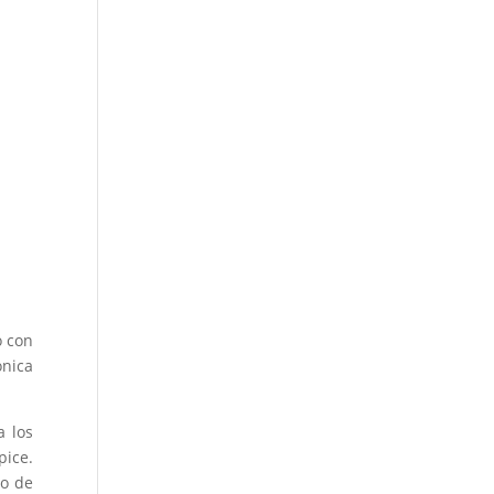
o con
ónica
a los
pice.
io de