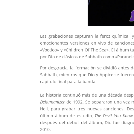
Las grabaciones capturan la feroz química y
emocionantes versiones en vivo de cancione
«Voodoo» y «Children Of The Sea». El álbum ta
por Dio de clásicos de Sabbath como «Paranoid»
Por desgracia, la formación se dividió antes
Sabbath, mientras que Dio y Appice se fueron 
capítulo final para la banda.
La historia continuó más de una década desp
Dehumanizer
de 1992. Se separaron una vez má
Hell, para grabar tres nuevas canciones. De
último álbum de estudio,
The Devil You Know
después del debut del álbum, Dio fue diagno
2010.