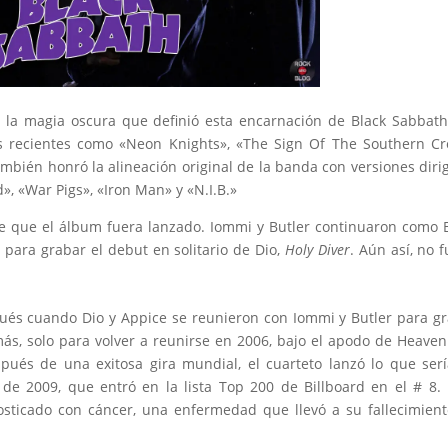
 la magia oscura que definió esta encarnación de Black Sabbat
s recientes como «Neon Knights», «The Sign Of The Southern Cr
mbién honró la alineación original de la banda con versiones diri
, «War Pigs», «Iron Man» y «N.I.B.»
 de que el álbum fuera lanzado. Iommi y Butler continuaron como 
para grabar el debut en solitario de Dio,
Holy Diver
. Aún así, no f
ués cuando Dio y Appice se reunieron con Iommi y Butler para g
s, solo para volver a reunirse en 2006, bajo el apodo de Heave
spués de una exitosa gira mundial, el cuarteto lanzó lo que ser
de 2009, que entró en la lista Top 200 de Billboard en el # 8.
sticado con cáncer, una enfermedad que llevó a su fallecimien