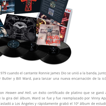
79 cuando el cantante Ronnie James Dio se unió a la banda, junt
Butler y Bill Ward, para lanzar una nueva encarnación de la ic
 con
Heaven and Hell
, un éxito certificado de platino que se ganó 
de la gira del álbum, Ward se fue y fue reemplazado por Vinny Ap
trasladó a Los Ángeles y rápidamente grabó el 10º álbum de estud