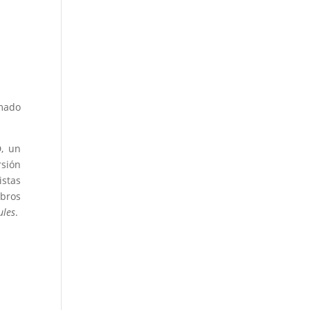
amado
, un
rsión
istas
ibros
ules
.