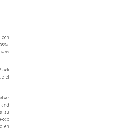
h con
oss»,
gidas
Black
ue el
rabar
n and
ía su
 Poco
to en