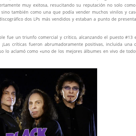
ertamente muy exitosa, resucitando su reputación no solo com
, sino también como una que podía vender muchos vinilos y cas
 discográfico dos LPs más vendidos y estaban a punto de present
e fue un triunfo comercial y crítico, alcanzando el puesto #13 
¡Las críticas fueron abrumadoramente positivas, incluida una 
Eso lo aclamó como «uno de los mejores álbumes en vivo de todo