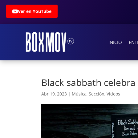
Ver en YouTube
INICIO
ENT
Black sabbath celebra s
Abr 19, 2023
|
Música
,
Sección
,
Videos