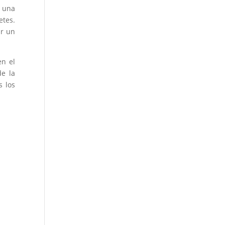
o una
etes.
ar un
en el
de la
s los