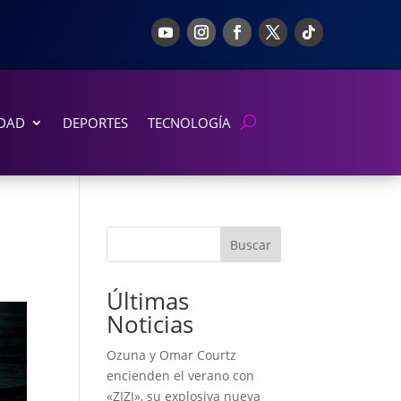
DAD
DEPORTES
TECNOLOGÍA
Buscar
Últimas
Noticias
Ozuna y Omar Courtz
encienden el verano con
«ZIZI», su explosiva nueva