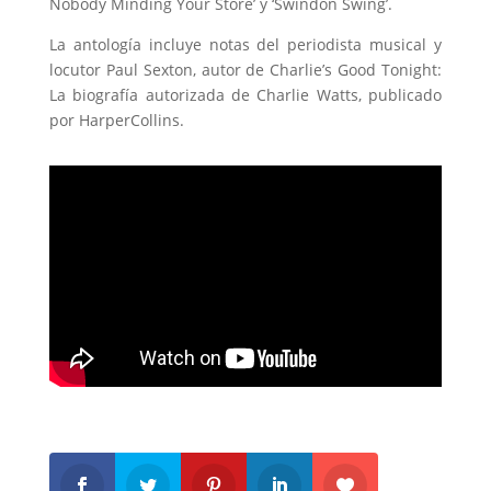
Nobody Minding Your Store’ y ‘Swindon Swing’.
La antología incluye notas del periodista musical y
locutor Paul Sexton, autor de Charlie’s Good Tonight:
La biografía autorizada de Charlie Watts, publicado
por HarperCollins.