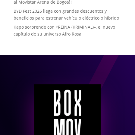
al Movistar Arena de Bogotá!
BYD Fest 2026 llega con grandes descuentos y
beneficios para estrenar vehículo eléctrico o híbrido
Kapo sorprende con «REINA (KRIMINAL)», el nuevo
capítulo de su universo Afro Rosa