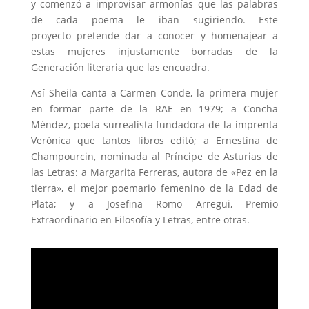
y comenzó a improvisar armonías que las palabras
de cada poema le iban sugiriendo. Este
proyecto pretende dar a conocer y homenajear a
estas mujeres injustamente borradas de la
Generación literaria que las encuadra.
Así Sheila canta a Carmen Conde, la primera mujer
en formar parte de la RAE en 1979; a Concha
Méndez, poeta surrealista fundadora de la imprenta
Verónica que tantos libros editó; a Ernestina de
Champourcin, nominada al Príncipe de Asturias de
las Letras: a Margarita Ferreras, autora de «Pez en la
tierra», el mejor poemario femenino de la Edad de
Plata; y a Josefina Romo Arregui, Premio
Extraordinario en Filosofía y Letras, entre otras.