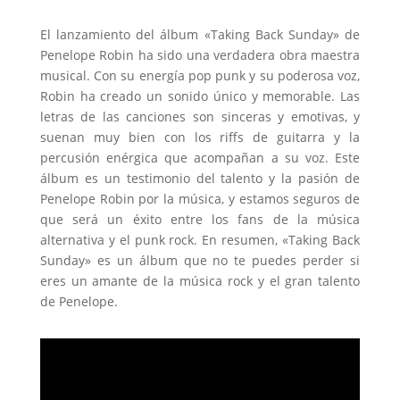
El lanzamiento del álbum «Taking Back Sunday» de
Penelope Robin ha sido una verdadera obra maestra
musical. Con su energía pop punk y su poderosa voz,
Robin ha creado un sonido único y memorable. Las
letras de las canciones son sinceras y emotivas, y
suenan muy bien con los riffs de guitarra y la
percusión enérgica que acompañan a su voz. Este
álbum es un testimonio del talento y la pasión de
Penelope Robin por la música, y estamos seguros de
que será un éxito entre los fans de la música
alternativa y el punk rock. En resumen, «Taking Back
Sunday» es un álbum que no te puedes perder si
eres un amante de la música rock y el gran talento
de Penelope.