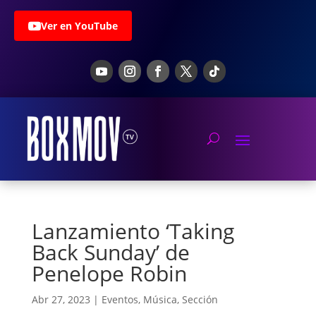
Ver en YouTube
Lanzamiento ‘Taking
Back Sunday’ de
Penelope Robin
Abr 27, 2023
|
Eventos
,
Música
,
Sección