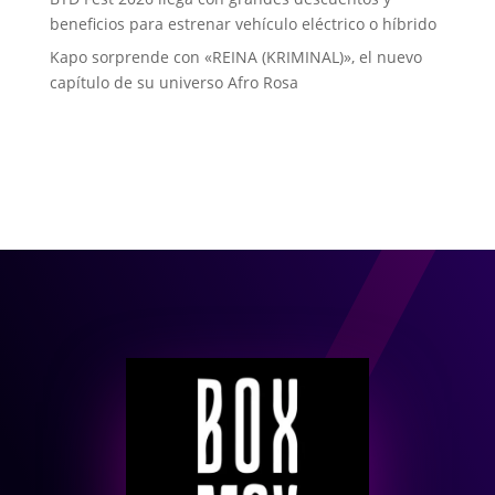
beneficios para estrenar vehículo eléctrico o híbrido
Kapo sorprende con «REINA (KRIMINAL)», el nuevo
capítulo de su universo Afro Rosa